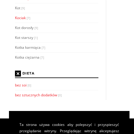
Kot
[9]
Kociak
[7]
Kot dorosły
[9]
Kot starszy
[1]
Kotka karmiąca
[7]
Kotka ciężarna
[7]
×
DIETA
bez soi
[0]
bez sztucznych dodatków
[0]
Ta strona używa cookies aby polepszyć i przyspieszyć
przeglądanie witryny. Przeglądając witrynę akceptujesz