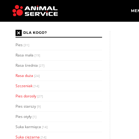
×
DLA KOGO?
Pies
[31]
Rasa mała
[19]
Rasa średnia
[27]
Rasa duża
[24]
Szczeniak
[14]
Pies dorosły
[27]
Pies starszy
[9]
Pies otyły
[1]
Suka karmiąca
[14]
Suka ciężarna
[14]