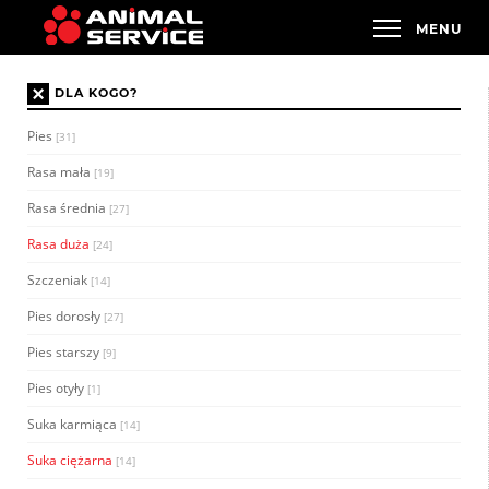
×
DLA KOGO?
Pies
[31]
Rasa mała
[19]
Rasa średnia
[27]
Rasa duża
[24]
Szczeniak
[14]
Pies dorosły
[27]
Pies starszy
[9]
Pies otyły
[1]
Suka karmiąca
[14]
Suka ciężarna
[14]