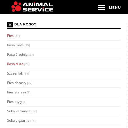
×
DLA KOGO?
Pies
[31]
Rasa mała
[19]
Rasa średnia
[27]
Rasa duża
[24]
Szczeniak
[14]
Pies dorosły
[27]
Pies starszy
[9]
Pies otyły
[1]
Suka karmiąca
[14]
Suka ciężarna
[14]