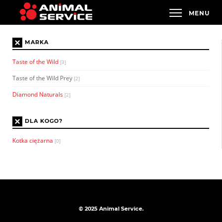
×
MARKA
Taste of the Wild
[3]
Taste of the Wild Prey
[2]
Diamond Naturals
[2]
×
DLA KOGO?
Kotka ciężarna
[0]
© 2025 Animal Service.