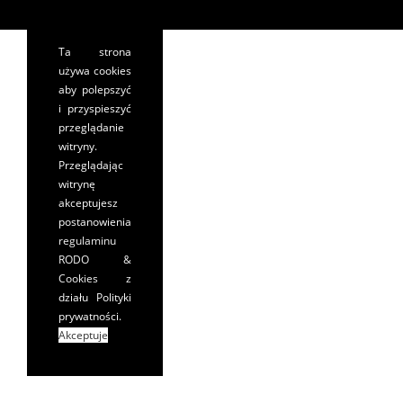
Ta strona
używa cookies
aby polepszyć
i przyspieszyć
przeglądanie
witryny.
Przeglądając
witrynę
akceptujesz
postanowienia
regulaminu
RODO &
Cookies
z
działu Polityki
prywatności.
Akceptuje