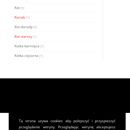
Kot
[9]
Kociak
[7]
Kot dorosły
[9]
Kot starszy
[1]
Kotka karmiąca
[7]
Kotka ciężarna
[7]
Ta strona używa cookies aby polepszyć i przyspieszyć
przeglądanie witryny. Przeglądając witrynę akceptujesz