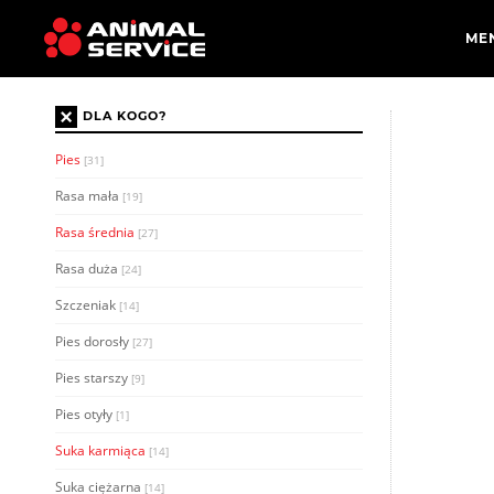
×
DLA KOGO?
Pies
[31]
Rasa mała
[19]
Rasa średnia
[27]
Rasa duża
[24]
Szczeniak
[14]
Pies dorosły
[27]
Pies starszy
[9]
Pies otyły
[1]
Suka karmiąca
[14]
Suka ciężarna
[14]