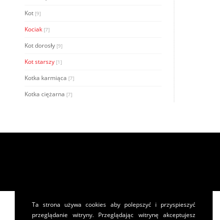
Kot
[9]
Kociak
[7]
Kot dorosły
[9]
Kot starszy
[1]
Kotka karmiąca
[7]
Kotka ciężarna
[7]
Ta strona używa cookies aby polepszyć i przyspieszyć
przeglądanie witryny. Przeglądając witrynę akceptujesz