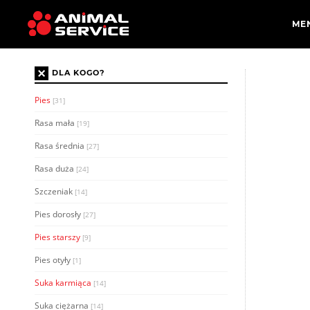
×
DLA KOGO?
Pies
[31]
Rasa mała
[19]
Rasa średnia
[27]
Rasa duża
[24]
Szczeniak
[14]
Pies dorosły
[27]
Pies starszy
[9]
Pies otyły
[1]
Suka karmiąca
[14]
Suka ciężarna
[14]