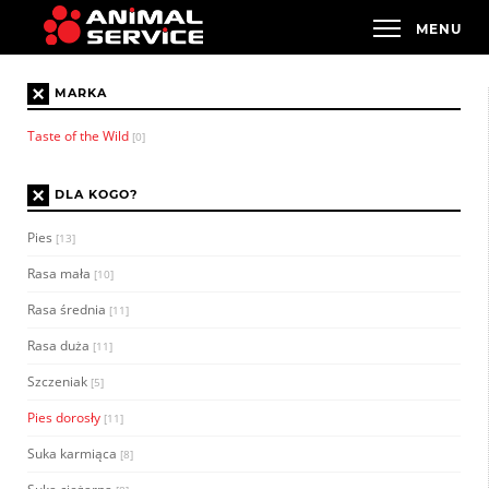
×
MARKA
Taste of the Wild
[0]
×
DLA KOGO?
Pies
[13]
Rasa mała
[10]
Rasa średnia
[11]
Rasa duża
[11]
Szczeniak
[5]
Pies dorosły
[11]
Suka karmiąca
[8]