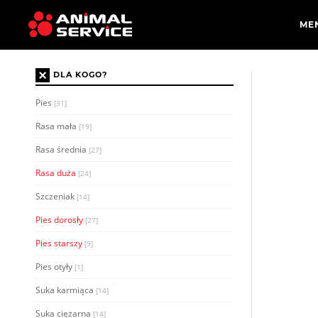
×
DLA KOGO?
Pies
[31]
Rasa mała
[19]
Rasa średnia
[27]
Rasa duża
[24]
Szczeniak
[14]
Pies dorosły
[27]
Pies starszy
[9]
Pies otyły
[1]
Suka karmiąca
[14]
Suka ciężarna
[14]