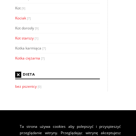
Kot
[9]
Kociak
[7]
Kot dorosły
[9]
Kot starszy
[1]
Kotka karmiąca
[7]
Kotka ciężarna
[7]
×
DIETA
bez pszenicy
[0]
Ta strona używa cookies aby polepszyć i przyspieszyć
przeglądanie witryny. Przeglądając witrynę akceptujesz