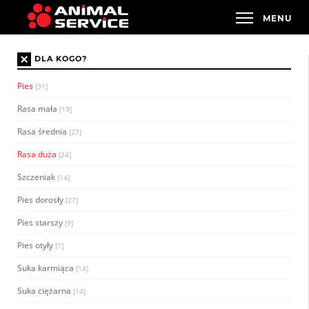
×
DLA KOGO?
Pies
[31]
Rasa mała
[19]
Rasa średnia
[27]
Rasa duża
[24]
Szczeniak
[14]
Pies dorosły
[27]
Pies starszy
[9]
Pies otyły
[1]
Suka karmiąca
[14]
Suka ciężarna
[14]