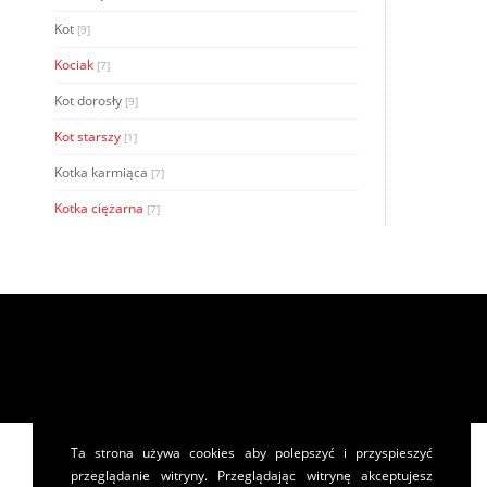
Kot
[9]
Kociak
[7]
Kot dorosły
[9]
Kot starszy
[1]
Kotka karmiąca
[7]
Kotka ciężarna
[7]
Ta strona używa cookies aby polepszyć i przyspieszyć
przeglądanie witryny. Przeglądając witrynę akceptujesz