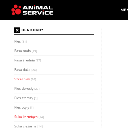
×
DLA KOGO?
Pies
[31]
Rasa mała
[19]
Rasa średnia
[27]
Rasa duża
[24]
Szczeniak
[14]
Pies dorosły
[27]
Pies starszy
[9]
Pies otyły
[1]
Suka karmiąca
[14]
Suka ciężarna
[14]