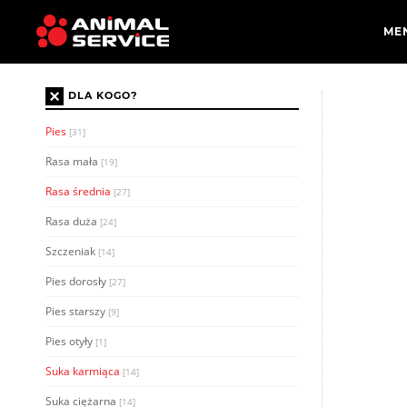
×
DLA KOGO?
Pies
[31]
Rasa mała
[19]
Rasa średnia
[27]
Rasa duża
[24]
Szczeniak
[14]
Pies dorosły
[27]
Pies starszy
[9]
Pies otyły
[1]
Suka karmiąca
[14]
Suka ciężarna
[14]