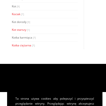
Kot
[9]
Kociak
[7]
Kot dorosły
[9]
Kot starszy
[1]
Kotka karmiąca
[7]
Kotka ciężarna
[7]
Ta strona używa cookies aby polepszyć i przyspieszyć
przeglądanie witryny. Przeglądając witrynę akceptujesz