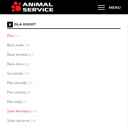
×
DLA KOGO?
Pies
[31]
Rasa mała
[19]
Rasa średnia
[27]
Rasa duża
[24]
Szczeniak
[14]
Pies dorosły
[27]
Pies starszy
[9]
Pies otyły
[1]
Suka karmiąca
[14]
Suka ciężarna
[14]