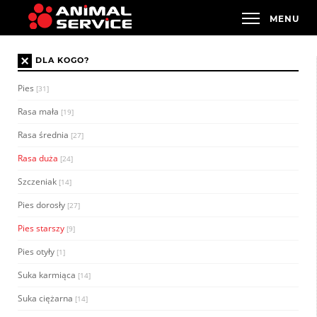
×
DLA KOGO?
Pies
[31]
Rasa mała
[19]
Rasa średnia
[27]
Rasa duża
[24]
Szczeniak
[14]
Pies dorosły
[27]
Pies starszy
[9]
Pies otyły
[1]
Suka karmiąca
[14]
Suka ciężarna
[14]