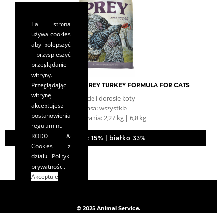
Ta strona
używa cookies
aby polepszyć
i przyspieszyć
przeglądanie
witryny.
Przeglądając
TASTE OF THE WILD PREY TURKEY FORMULA FOR CATS
witrynę
młode i dorosłe koty
akceptujesz
rasa: wszystkie
postanowienia
opakowania: 2,27 kg | 6,8 kg
regulaminu
RODO &
tłuszcz 15% | białko 33%
Cookies
z
działu Polityki
prywatności.
Akceptuje
© 2025 Animal Service.