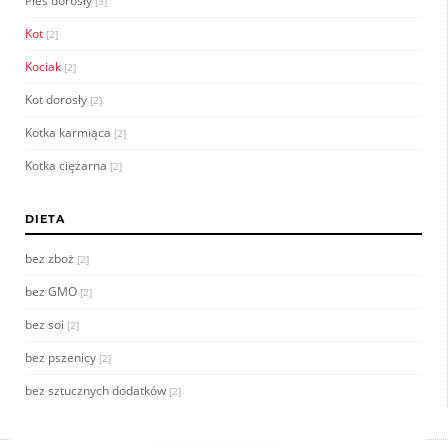
Pies dorosły
[3]
Kot
[2]
Kociak
[2]
Kot dorosły
[2]
Kotka karmiąca
[2]
Kotka ciężarna
[2]
DIETA
bez zboż
[2]
bez GMO
[2]
bez soi
[2]
bez pszenicy
[2]
bez sztucznych dodatków
[2]