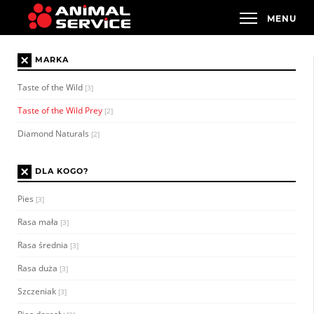
×
MARKA
Taste of the Wild
[3]
Taste of the Wild Prey
[2]
Diamond Naturals
[2]
×
DLA KOGO?
Pies
[3]
Rasa mała
[3]
Rasa średnia
[3]
Rasa duża
[3]
Szczeniak
[3]