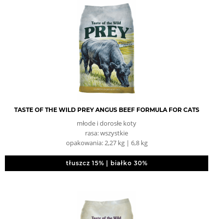
TASTE OF THE WILD PREY ANGUS BEEF FORMULA FOR CATS
młode i dorosłe koty
rasa: wszystkie
opakowania: 2,27 kg | 6,8 kg
tłuszcz 15% | białko 30%