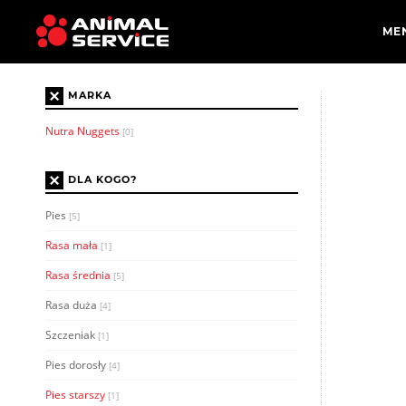
×
MARKA
Nutra Nuggets
[0]
×
DLA KOGO?
Pies
[5]
Rasa mała
[1]
Rasa średnia
[5]
Rasa duża
[4]
Szczeniak
[1]
Pies dorosły
[4]
Pies starszy
[1]