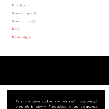
Pies otyły
[1]
Suka karmiąca
[1]
Suka ciężarna
[1]
Kot
[1]
Kot dorosły
[1]
Ta strona używa cookies aby polepszyć i przyspieszyć
przeglądanie witryny. Przeglądając witrynę akceptujesz