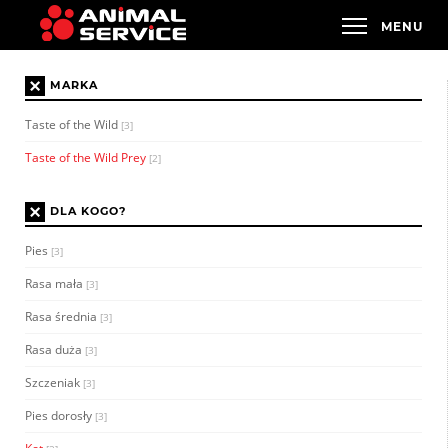
×
MARKA
Taste of the Wild
[3]
Taste of the Wild Prey
[2]
×
DLA KOGO?
Pies
[3]
Rasa mała
[3]
Rasa średnia
[3]
Rasa duża
[3]
Szczeniak
[3]
Pies dorosły
[3]