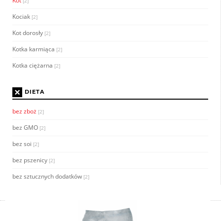
Kot
[2]
Kociak
[2]
Kot dorosły
[2]
Kotka karmiąca
[2]
Kotka ciężarna
[2]
×
DIETA
bez zboż
[2]
bez GMO
[2]
bez soi
[2]
bez pszenicy
[2]
bez sztucznych dodatków
[2]