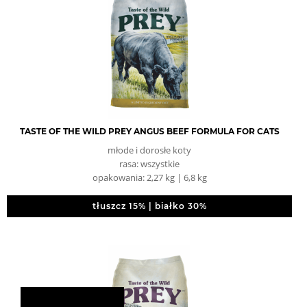
TASTE OF THE WILD PREY ANGUS BEEF FORMULA FOR CATS
młode i dorosłe koty
rasa: wszystkie
opakowania: 2,27 kg | 6,8 kg
tłuszcz 15% | białko 30%