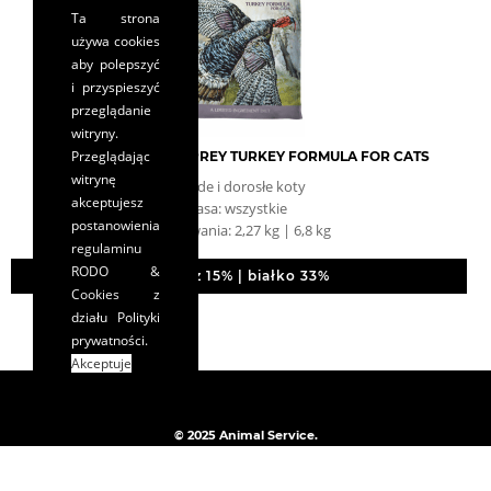
Ta strona
używa cookies
aby polepszyć
i przyspieszyć
przeglądanie
witryny.
Przeglądając
TASTE OF THE WILD PREY TURKEY FORMULA FOR CATS
witrynę
młode i dorosłe koty
akceptujesz
rasa: wszystkie
postanowienia
opakowania: 2,27 kg | 6,8 kg
regulaminu
RODO &
tłuszcz 15% | białko 33%
Cookies
z
działu Polityki
prywatności.
Akceptuje
© 2025 Animal Service.