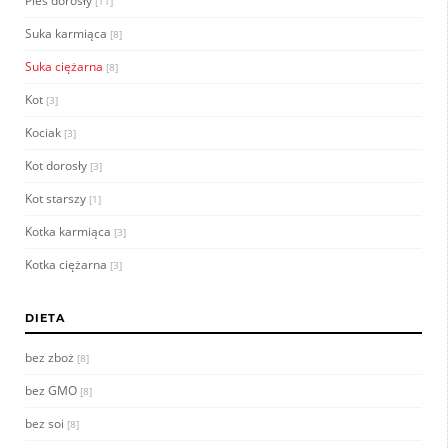
Pies dorosły
[11]
Suka karmiąca
[8]
Suka ciężarna
[8]
Kot
[3]
Kociak
[3]
Kot dorosły
[3]
Kot starszy
[1]
Kotka karmiąca
[3]
Kotka ciężarna
[3]
DIETA
bez zboż
[8]
bez GMO
[8]
bez soi
[8]