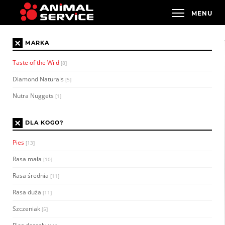
×
MARKA
Taste of the Wild
[8]
Diamond Naturals
[5]
Nutra Nuggets
[1]
×
DLA KOGO?
Pies
[13]
Rasa mała
[10]
Rasa średnia
[11]
Rasa duża
[11]
Szczeniak
[5]