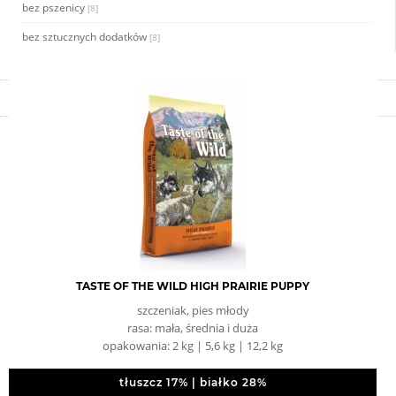
bez pszenicy
[8]
bez sztucznych dodatków
[8]
TASTE OF THE WILD HIGH PRAIRIE PUPPY
szczeniak, pies młody
rasa: mała, średnia i duża
opakowania: 2 kg | 5,6 kg | 12,2 kg
tłuszcz 17% | białko 28%