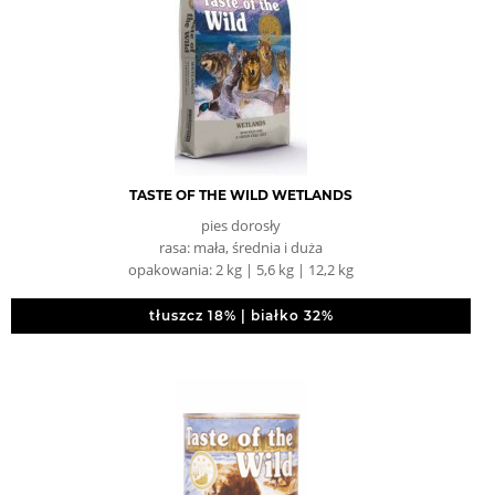
TASTE OF THE WILD WETLANDS
pies dorosły
rasa: mała, średnia i duża
opakowania: 2 kg | 5,6 kg | 12,2 kg
tłuszcz 18% | białko 32%