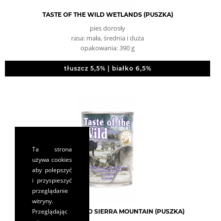
TASTE OF THE WILD WETLANDS (PUSZKA)
pies dorosły
rasa: mała, średnia i duża
opakowania: 390 g
tłuszcz 5,5% | białko 6,5%
Ta strona
używa cookies
aby polepszyć
i przyspieszyć
przeglądanie
witryny.
Przeglądając
TASTE OF THE WILD SIERRA MOUNTAIN (PUSZKA)